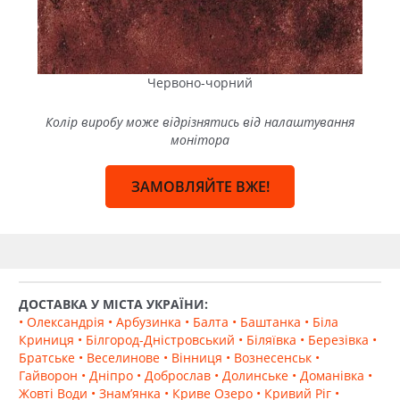
Червоно-чорний
Колір виробу може відрізнятись від налаштування
монітора
ЗАМОВЛЯЙТЕ ВЖЕ!
ДОСТАВКА У МІСТА УКРАЇНИ:
• Олександрія
• Арбузинка
• Балта
• Баштанка
• Біла
Криниця
• Білгород-Дністровський
• Біляївка
• Березівка
•
Братське
• Веселинове
• Вінниця
• Вознесенськ
•
Гайворон
• Дніпро
• Доброслав
• Долинське
• Доманівка
•
Жовті Води
• Знам’янка
• Криве Озеро
• Кривий Ріг
•