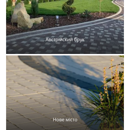
Австрійский брук
Нове місто