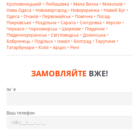
Кропивницький
• Любашівка
• Мала Виска
• Миколаїв
•
Нова Одеса
• Новомиргород
• Новоукраїнка
• Новий Буг
•
Одеса
• Очаків
• Первомайськ
• Помічна
• Посад-
Покровське
• Роздільна
• Сарата
• Снігурівка
• Херсон
•
Черкаси
• Чорноморськ
• Ширяєве
• Південне
•
Південноукраїнськ
• Світловодськ
• Долинська
•
Бобринець
• Подільск
• Ізмаїл
• Болград
• Тарутине
•
Татарбунари
• Кілія
• Арциз
• Рені
ЗАМОВЛЯЙТЕ
ВЖЕ!
Ім`я
Ваш телефон