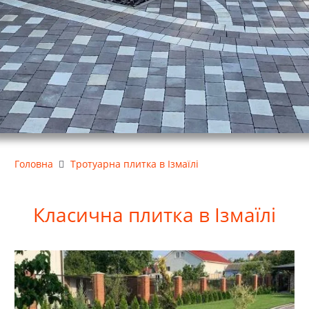
Головна
Тротуарна плитка в Ізмаїлі
Класична
плитка в Ізмаїлі