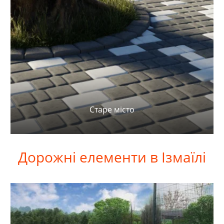
Старе місто
Дорожні
елементи в Ізмаїлі