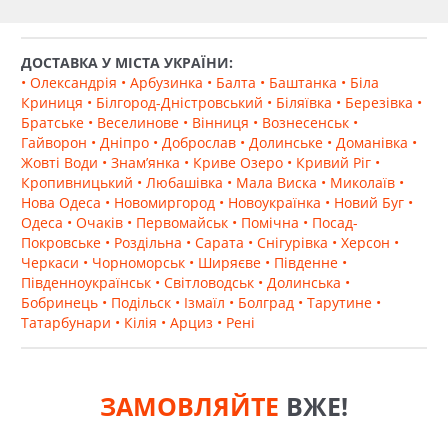
ДОСТАВКА У МІСТА УКРАЇНИ:
• Олександрія
• Арбузинка
• Балта
• Баштанка
• Біла
Криниця
• Білгород-Дністровський
• Біляївка
• Березівка
•
Братське
• Веселинове
• Вінниця
• Вознесенськ
•
Гайворон
• Дніпро
• Доброслав
• Долинське
• Доманівка
•
Жовті Води
• Знам’янка
• Криве Озеро
• Кривий Ріг
•
Кропивницький
• Любашівка
• Мала Виска
• Миколаїв
•
Нова Одеса
• Новомиргород
• Новоукраїнка
• Новий Буг
•
Одеса
• Очаків
• Первомайськ
• Помічна
• Посад-
Покровське
• Роздільна
• Сарата
• Снігурівка
• Херсон
•
Черкаси
• Чорноморськ
• Ширяєве
• Південне
•
Південноукраїнськ
• Світловодськ
• Долинська
•
Бобринець
• Подільск
• Ізмаїл
• Болград
• Тарутине
•
Татарбунари
• Кілія
• Арциз
• Рені
ЗАМОВЛЯЙТЕ
ВЖЕ!