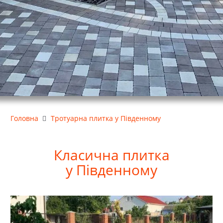
Головна
Тротуарна плитка у Південному
Класична
плитка
у
Південному