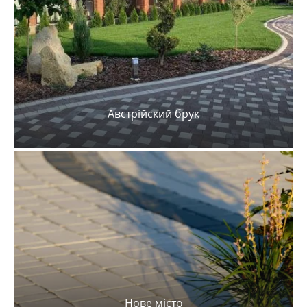
Австрійский брук
Нове місто