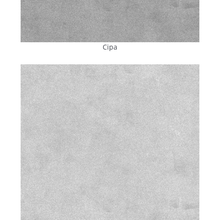
включає крім
цементу, піску, води та щебеню (гравію):
високоякісні німецькі пластифікатори
, що
поліпшують формування і забезпечують міцність на
стиск;
Сіра
модифікуючі добавки
, що підвищують
морозостійкість і забезпечують стійкість до
розтріскування;
гідрофобізатори
, що забезпечують
захист
від
вологи не тільки зовні, а й усередині структури —
плитка не вбирає воду, не вкривається висолами та
не руйнується від перепадів температур;
стійкі пігменти Bayferrox®
(Lanxess, Німеччина), які
зберігають насичений
колір навіть
за тривалого
впливу ультрафіолету й агресивного міського
середовища.
Автоматичне дозування компонентів суміші
унеможливлює відхилення в пропорціях і гарантує
стабільність якості кожної партії. А випробування у
власній лабораторії заводу на міцність, водопоглинання,
стійкість до низьких температур і стирання дають змогу