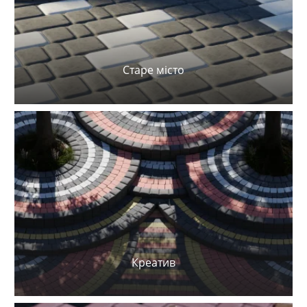
Старе місто
Креатив