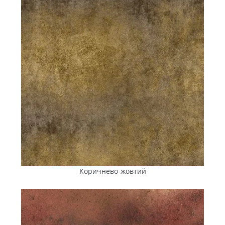
посередників, безпосередньо із заводу. Це дає
клієнтам можливість купити плитку за оптимальною
ціною, а
за великих замовлень діє система
оптових
знижок.
Зручна логістика
. Розташування виробництва у
Вознесенську Миколаївської
області
та власний
автопарк маніпуляторів дають змогу швидко
організувати доставлення плитки в Очаків.
Супровід на кожному етапі
. Менеджери компанії
забезпечать сервісний супровід від консультації до
розвантаження на вашому будмайданчику.
Допоможуть розрахувати потрібний обсяг, підібрати
тип і формат плитки, організують доставлення.
ANYFEM® — це системний підхід до впорядкування, у
якому продумано все: від рецептури бетонної суміші до
доставляння готової продукції. Співпраця з нами — це
Коричнево-жовтий
стабільна якість і вигідні умови покупки, це довговічний
матеріал, який виправдає ваші інвестиції.