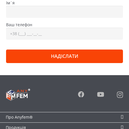
Ім`я
Ваш телефон
Про Anyfem®
Продукція