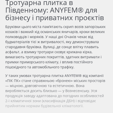
Тротуарна плитка в
Південному: ANYFEM® для
бізнесу і приватних проєктів
Бруківки цього міста пам’ятають скрип возів запорізьких
козаків і важкий хід османських яничарів, кроки великих
полководців і моряків. У наші дні Очаків чекає від
будматеріалів тієї ж витривалості, яку демонструвала
стародавня бруківка. Вулиці, де сонце влітку плавить
асфальт, а взимку тротуари сковує крижана кірка,
вимагають тротуарних покриттів,
здатних
витримати і
примхи приморського клімату, і вплив постійного
пішохідного та автомобільного трафіку.
У таких умовах
тротуарна плитка
ANYFEM® від компанії
«ПІК ПК» стане справжньою «бронею» міських просторів
— міцною, довговічною та естетичною. Вона
виробляється досить близько — у Вознесенську. Уся
продукція заводу адаптована до погодних особливостей
2-ї кліматичної зони (класифікація ДБН) і відповідає
прийнятим нормам будівельної кліматології.