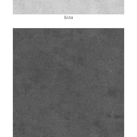
гарантувати заявлені характеристики продукції та
підтверджують відповідність ДСТУ.
Біла
Швидко й без зайвих витрат:
доставляння плитки в Очаків
Поряд із якістю та ціною, одним із ключових
чинників,
що
впливають на вибір будматеріалів, є зручність логістики.
З урахуванням усіх цих показників, купити тротуарну
плитку в Південному вигідно у виробника «ПІК ПК». Наш
завод
розташований у місті Вознесенську Миколаївської
області.
Це дає значну перевагу для замовників з
Південного: мінімальні терміни доставляння і
відсутність
накладних витрат, пов’язаних із транспортуванням на
великі відстані.
Ми доставляємо плитку на власному спеціалізованому
транспорті. Машини обладнані кранами-маніпуляторами,
що спрощує розвантаження на об’єкті — не потрібна
додаткова техніка або
робоча
сила. Ми точно
дотримуємося термінів постачання, це особливо важливо