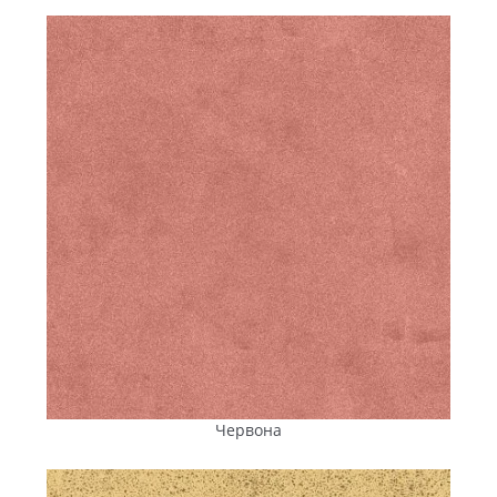
брук»
. Її характерна трапецієподібна форма та
заокруглені краї оптимальні для реалізації плавних
декоративних схем мощення з круговими
візерунками. А кольорове розмаїття
відкриває
широкі дизайнерські можливості.
Ідеальне рішення для мощення великих площ —
тротуарна плитка «Ромб»
.
За правильного
укладання, з використанням трьох відтінків однієї
колірної гами, її форма
дає змогу
створити ефект
тривимірних зображень. Такий варіант відмінно
підкреслить архітектуру бізнес-просторів, житлових
комплексів і комерційних об’єктів.
Для ділянок із підвищеним навантаженням, таки
х як
паркування,
логістичні термінали або промислові
зони, оптимальним вибором стане
тротуарна плитка
«Котушка»
. Завдяки надійному замковому з’єднанню
і здатності витримувати точкові та динамічні
навантаження, вона гарантує стійкість покриття до
зношування і
довговічність навіть
за активної
Червона
експлуатації.
Також в асортименті представлені популярні колекції: