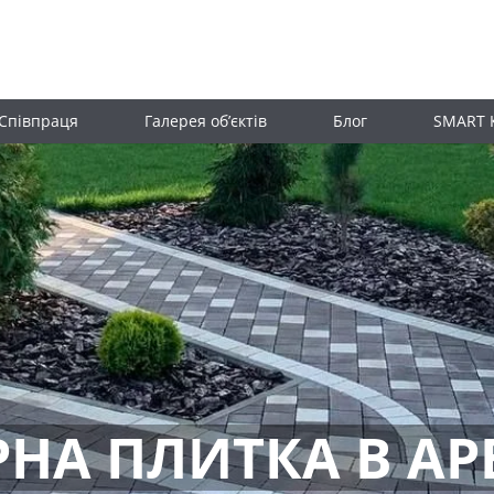
Співпраця
Галерея об’єктів
Блог
SMART 
РНА ПЛИТКА В АР