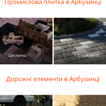
Промислова
плитка в Арбузинці
Цеглинка
Старе місто
Дорожні
елементи в Арбузинці