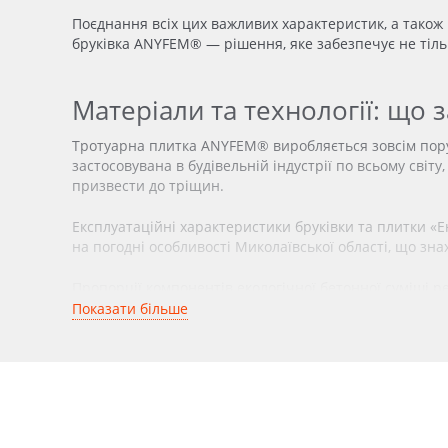
Поєднання всіх цих важливих характеристик, а також
бруківка ANYFEM® — рішення, яке забезпечує не тіль
Матеріали та технології: що
Тротуарна плитка ANYFEM® виробляється зовсім поруч
застосовувана в будівельній індустрії
по
всьому світу
призвести
до тріщин.
Експлуатаційні характеристики бруківки та плитки «Е
на погодні особливості Миколаївської
області,
що
зна
Пропорції компонентів екологічної бетонної суміші ре
та бруківки входять модифікувальні добавки, що полі
Показати більше
Німецькі пластифікатори
— впливають на пласт
Модифікатори морозостійкості
— надають пли
критично важливим для зими в Арбузинці.
Гідрофобізатори
— вводяться на етапі замісу й
гідрофобних складів, ефективно зменшує ризик р