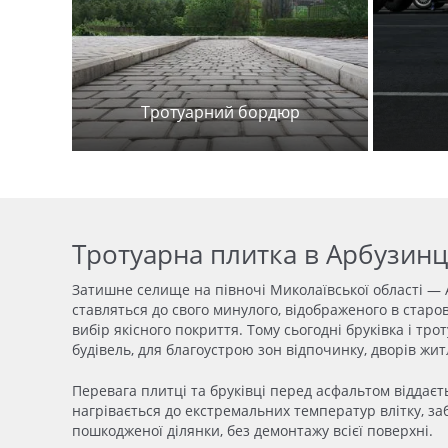
Тротуарний бордюр
Тротуарна плитка в Арбузинц
Затишне селище на
півн
очі Миколаївської
області
— 
ставляться до свого минулого, відображеного в стар
вибір якісного покриття. Тому сьогодні бруківка і т
будівель, для
благоустрою
зон відпочинку, дворів жит
Перевага плитці та бруківці перед асфальтом віддаєть
нагрівається до екстремальних температур влітку, з
пошкодженої ділянки, без демонтажу всієї поверхні.