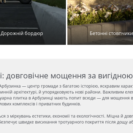
Дорожній бордюр
Бетонні стовпчики
і: довговічне мощення за вигідно
Арбузинка — центр громади з багатою історією, яскравим хара
овинній архітектурі, й упорядковують нові райони. Важливим ел
ротуарна плитка в Арбузинці мають попит всюди — для мощення в
лових комплексів і приватних будинків.
ся з міркувань естетики, економії та екологічності. Міцна й до
абезпечує швидке висихання тротуарного покриття після дощу аб