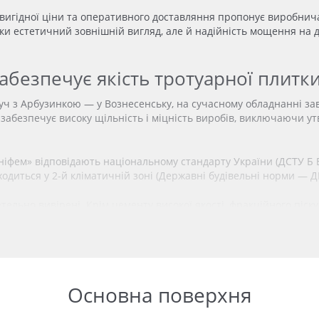
 вигідної ціни та оперативного доставляння пропонує виробнича
ки естетичний зовнішній вигляд, але й надійність мощення на д
 забезпечує якість тротуарної плит
 з Арбузинкою — у Вознесенську, на сучасному обладнанні зав
, забезпечує високу щільність і міцність виробів, виключаючи 
ніфем» відповідають національному стандарту України (ДСТУ Б В.
ходиться
у 2-й кліматичній зоні (Державні будівельні норми — ДБ
тельно вивірені. Крім цементу високої якості, фракційного піск
пшують властивості готових виробів.
ичність суміші, полегшуючи процес формування, і підвищують м
тці та бруківці здатність витримувати без розтріскування понад
Основна поверхня
 розподіляються
по
всій товщині плитки. Це забезпечує більш н
уйнування елементів покриття під впливом опадів і мінімізує у