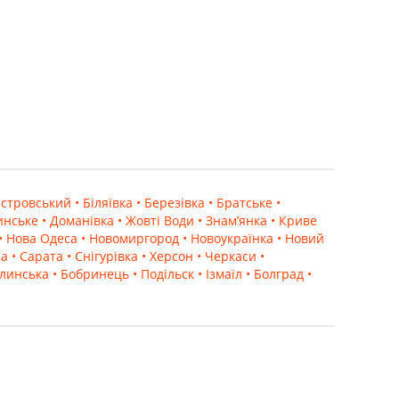
го покриття, без додаткових логістичних клопотів.
ілювати оригінальні схеми мощення з радіальними та
D-ефект. Такі тротуарні покриття відмінно
що.
істровський
• Біляївка
• Березівка
• Братське
•
. Раціональний вибір для парковання, під’їзних
инське
• Доманівка
• Жовті Води
• Знам’янка
• Криве
• Нова Одеса
• Новомиргород
• Новоукраїнка
• Новий
на
• Сарата
• Снігурівка
• Херсон
• Черкаси
•
істить
як елементи
одного кольору, так і багатоколірні
олинська
• Бобринець
• Подільск
• Ізмаїл
• Болград
•
, пішохідних зон, до 80–100 мм ділянок із
аша тротуарна плитка і бруківка гармонійно
сторів і промислової інфраструктури.
рбузинці