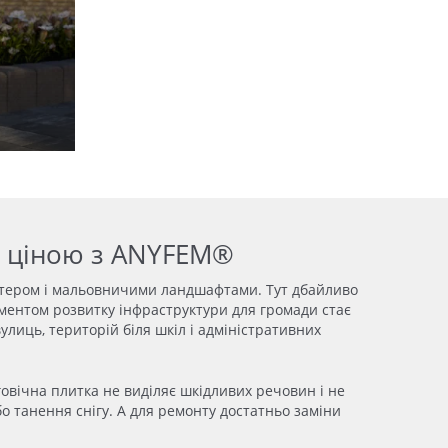
ю ціною з ANYFEM®
ктером і мальовничими ландшафтами. Тут дбайливо
ементом розвитку інфраструктури для громади стає
улиць, територій біля шкіл і адміністративних
вговічна плитка не виділяє шкідливих речовин і не
о танення снігу. А для ремонту достатньо заміни