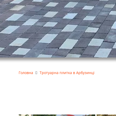
Головна
Тротуарна плитка в Арбузинці