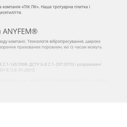
 компанія «ПІК ПК». Наша тротуарна плитка і
есятиліття.
ки ANYFEM®
оду компанії. Технологія вібропресування, широко
утворення прихованих порожнин, які із часом можуть
2.7–145:2008, ДСТУ Б.В.2.7–237:2010) і розраховані
Н В. 2.6–31:2021).
у й щебеню, до складу суміші для виготовлення плитки
іцність готового продукту після затвердіння.
 200 циклів замерзання та відтавання, що є
адійний
захист
від вологи, ніж зовнішнє нанесення
творення висолів.