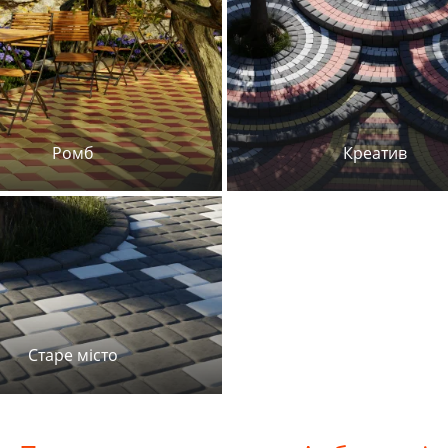
Ромб
Креатив
Старе місто