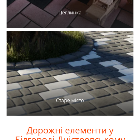
Цеглинка
Старе місто
Дорожні
елементи у
Білгороді-Дністровському