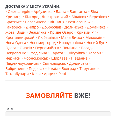
ДОСТАВКА У МІСТА УКРАЇНИ:
• Олександрія
• Арбузинка
• Балта
• Баштанка
• Біла
Криниця
• Білгород-Дністровський
• Біляївка
• Березівка
•
Братське
• Веселинове
• Вінниця
• Вознесенськ
•
Гайворон
• Дніпро
• Доброслав
• Долинське
• Доманівка
•
Жовті Води
• Знам’янка
• Криве Озеро
• Кривий Ріг
•
Кропивницький
• Любашівка
• Мала Виска
• Миколаїв
•
Нова Одеса
• Новомиргород
• Новоукраїнка
• Новий Буг
•
Одеса
• Очаків
• Первомайськ
• Помічна
• Посад-
Покровське
• Роздільна
• Сарата
• Снігурівка
• Херсон
•
Черкаси
• Чорноморськ
• Ширяєве
• Південне
•
Південноукраїнськ
• Світловодськ
• Долинська
•
Бобринець
• Подільск
• Ізмаїл
• Болград
• Тарутине
•
Татарбунари
• Кілія
• Арциз
• Рені
ЗАМОВЛЯЙТЕ
ВЖЕ!
Ім`я