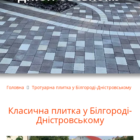
Головна
Тротуарна плитка у Білгороді-Дністровському
Класична
плитка у Білгороді-
Дністровському