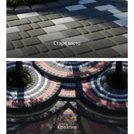
Старе місто
Креатив