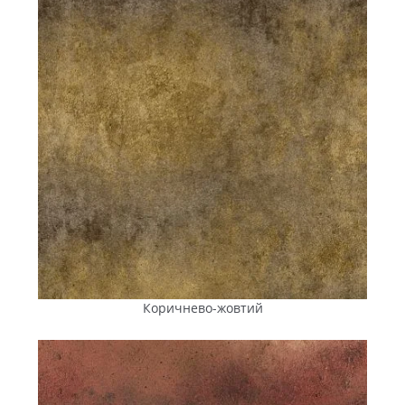
Колекція
Рекомендована
Ключова
зона
особливість
використання
«Австрійський
Пішохідні зони,
Трапецієподібна
брук»
доріжки,
форма для
приватні
радіальних
подвір’я, де не
візерунків,
передбачений
стилізація під
заїзд легкових
старовину
авто
«Ромб»
Пішохідні зони
3D-ефект,
подвір’їв і
простота
заміських
укладання
Коричнево-жовтий
ділянок,
паркування
легкових авто,
велодоріжки,
міські
площі
(без заїзду