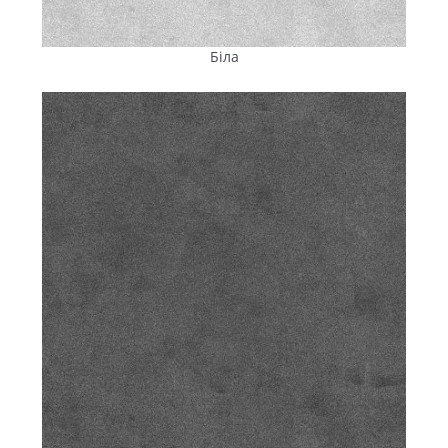
безпосередньо впливає на міцність і довговічність
плитки
.
Біла
Модифікатори морозостійкості
підвищують
стійкість матеріалу до температурних коливань
упродовж 200 циклів замерзання і відтавання — без
утворення тріщин і зниження міцності. Це критично
важливий показник для погодних умов Помічної.
Гідрофобізуючі добавки
розподіляються
по
всій
товщині бетонної маси, що забезпечує глибинний
захист
від вологи, знижує водопоглинання,
перешкоджає появі висолів і вилуговуванню, істотно
подовжуючи термін служби покриття.
Пігменти Bayferrox® (LANXESS, Німеччина)
—
високоякісні барвники з максимальною
світлостійкістю (8 з 8 балів за шкалою BWS) й
атмосферостійкістю 5 з 5 за декоративними
показниками. Вони не містять токсичних сполук і
забезпечують насичені, глибокі кольори. Під
постійним впливом УФ-променів
плитка
зберігає
насичений колір значно довше, ніж аналоги з менш
стійкими пігментами.