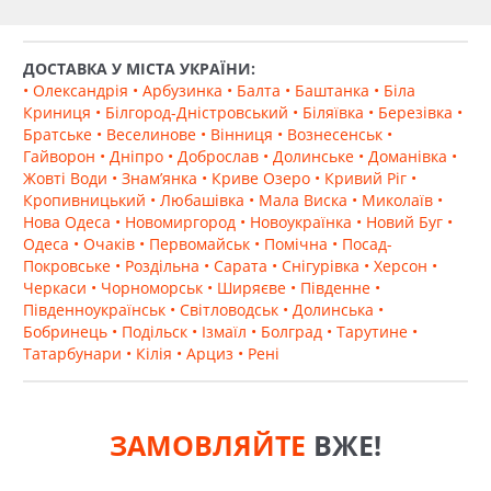
Відповідність ДСТУ й підтверджена якість
.
Тротуарна плитка і бруківка
«Еніфем» виробляється
ДОСТАВКА У МІСТА УКРАЇНИ:
відповідно до чинних державних стандартів. Кожна
• Олександрія
• Арбузинка
• Балта
• Баштанка
• Біла
партія проходить заводський лабораторний
Криниця
• Білгород-Дністровський
• Біляївка
• Березівка
•
контроль. Це гарантує стабільні характеристики
Братське
• Веселинове
• Вінниця
• Вознесенськ
•
виробів незалежно від обсягу замовлення.
Гайворон
• Дніпро
• Доброслав
• Долинське
• Доманівка
•
Широкий асортимент для різних завдань
. У
Жовті Води
• Знам’янка
• Криве Озеро
• Кривий Ріг
•
лінійці ANYFEM® представлені колекції різних форм
Кропивницький
• Любашівка
• Мала Виска
• Миколаїв
•
і товщини — від 40 до 100 мм. Різноманітна палітра
Нова Одеса
• Новомиргород
• Новоукраїнка
• Новий Буг
•
кольорів, включно з рішеннями за технологією Color
Одеса
• Очаків
• Первомайськ
• Помічна
• Посад-
Mix, дає свободу в проєктуванні та оформленні
Покровське
• Роздільна
• Сарата
• Снігурівка
• Херсон
•
території.
Черкаси
• Чорноморськ
• Ширяєве
• Південне
•
Пряма
ціна
від виробника
. Постачання
Південноукраїнськ
• Світловодськ
• Долинська
•
безпосередньо із заводу у Вознесенську виключають
Бобринець
• Подільск
• Ізмаїл
• Болград
• Тарутине
•
посередницькі націнки, що робить
ціну
прозорою і
Татарбунари
• Кілія
• Арциз
• Рені
конкурентною. Для великих комерційних і
муніципальних замовників передбачені
індивідуальні умови та
оптові
знижки.
ЗАМОВЛЯЙТЕ
ВЖЕ!
Оперативна логістика і зручна доставка
.
Близькість виробництва до
Кіровоградської області
дає змогу організовувати постачання в Помічну у