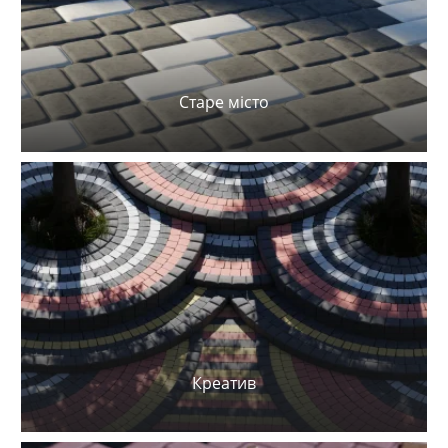
Старе місто
Креатив