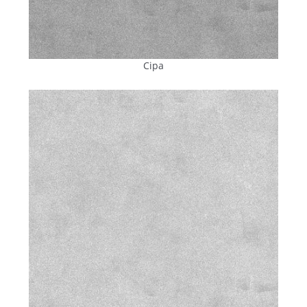
В основі суміші — цемент, сертифікований за
ДСТУ Б EN
197–1:2015
. Його якість підтверджена висновком про
відповідність європейським стандартам, виданим
лабораторією Wilhelm Dyckerhoff Institut (Німеччина)
.
Сіра
Такий цемент забезпечує прогнозовану міцність і
стабільність характеристик виробів
протягом
усього
терміну служби. До складу входить дрібнофракційний
пісок, що формує щільну структуру бетону, щебінь, який
створюють міцний «скелет» виробу й підвищуює його
стійкість до навантажень.
Ключову роль у підвищенні експлуатаційних
властивостей
плитки
відіграють
функціональні
добавки
:
Пластифікатори від MC-Bauchemie (Німеччина)
—
продукція одного зі світових лідерів у сфері
будівельної хімії. Вони підвищують пластичність
бетонної суміші, сприяють рівномірному розподілу
компонентів і якісному ущільненню
за
вібропресування. У результаті формується щільна,
однорідна структура без мікродефектів, що