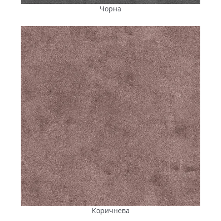
Якість продукції та відповідність ДСТУ підтверджується
Чорна
регулярними випробуваннями. На заводі діє власна
лабораторія, де перевіряютьс
я як вхідні
матеріали, так і
готова
тротуарна плитка та бруківка
— вироби
тестуються за ключовими показниками: міцність на
стиск, водопоглинання, стирання, морозостійкість.
Доставляння
тротуарної
плитки в Помічну
:
безпосередньо із заводу, без
посередників
Для
реалізації проєктів
благоустрою
в Помічній
максимально важливі якість бруківки, збалансована
ціна
й чітка організація постачання. Замовники
небезпідставно вважають за краще
купити тротуарну
плитку
безпосередньо у виробника — без
посередницьких націнок і зайвих логістичних ланок.
Коричнева
Тротуарна плитка
«Еніфем» постачається в Помішну