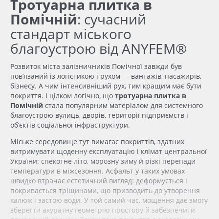
Тротуарна плитка в
Помічній
: сучасний
стандарт міського
благоустрою
від ANYFEM®
Розвиток міста залізничників Помічної завжди був
пов’язаний із логістикою і рухом — вантажів, пасажирів,
бізнесу. А чим інтенсивніший рух, тим кращим має бути
покриття. І цілком логічно, що
тротуарна плитка в
Помічній
стала популярним матеріалом для системного
благоустрою
вулиць, дворів, території підприємств і
об’єктів соціальної інфраструктури.
Міське середовище тут вимагає покриттів,
здатних
витримувати щоденну експлуатацію і клімат центральної
України: спекотне літо, морозну зиму й різкі перепади
температури в міжсезоння. Асфальт у таких умовах
швидко втрачає естетичний вигляд: деформується і
покривається тріщинами, що призводить до утворення
калюж і застою води. У той самий час, мощення дає змогу
зберегти акуратну геометрію простору й забезпечити