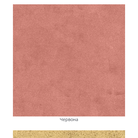
безпосередньо із заводу компанії «ПІК ПК»,
розташованого в місті Вознесенськ Миколаївської
області.
Географічна близькість виробництва до
Кіровоградської
області
дає змогу вибудовувати оптимальні маршрути та
мінімізувати транспортні витрати. Це безпосередньо
впливає на підсумкову
ціну
й робить постачання
економічно вигідними.
Для транспортування використовуються вантажні
автомобілі із кранами-маніпуляторами. Це дає змогу
акуратно, без пошкоджень, доставляти
плитку і бруківку
безпосередньо на об’єкт — у двір приватного будинку, на
територію підприємства, до магазину, на парковання або
будівельний майданчик. Розвантаження виконується
прямо на місці укладання, без необхідності оренди
додаткової спецтехніки та залучення зайвого персоналу.
Постачання виконується за заздалегідь
погодженим
графіком, незалежно від обсягу замовлення і сезону.
Налагоджена логістика дає змогу забезпечувати
Червона
необхідною кількістю продукції будь-які за масштабом і
складністю об’єкти в Помічній і
по
всій
Кіровоградській
області.