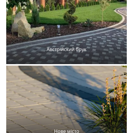
Австрійский брук
Нове місто