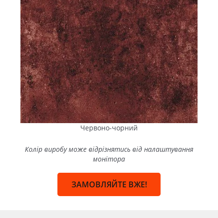
під історичну забудову, сучасний житловий комплекс або
комерційний об’єкт.
Як
купити тротуарну плитку
в
Помічній
: розумне рішення з
«Еніфем»
Для будівельних компаній, підрядників, аграрних
підприємств, комунальних служб і власників приватної
нерухомості в Помічній
плитка і бруківка
«Еніфем» стають
практичним і економічно виваженим рішенням.
Червоно-чорний
Основні переваги:
Колір виробу може відрізнятись від налаштування
монітора
Сучасне виробництво
. Автоматизація процесів,
дотримання технології та точне дозування
ЗАМОВЛЯЙТЕ ВЖЕ!
компонентів, використання сертифікованої
сировини та добавок від кращих світових
виробників забезпечує високі експлуатаційні
характеристики продукції.