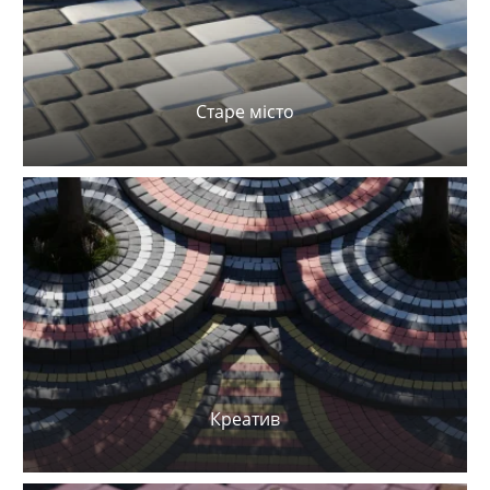
Старе місто
Креатив