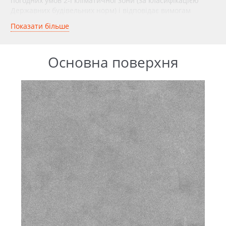
погодних умов 2-ї кліматичної зони (за класифікацією
Державних будівельних норм) і відповідає вимогам
чинних будівельних стандартів (ДСТУ). А, з урахуванням
Показати більше
збалансованої ціни, це універсальне рішення, яке
однаково добре підійд
е як для
приватних будинків, так і
для громадських просторів у Малій Висці.
Основна поверхня
Чому тротуарна плитка
ANYFEM® зберігає
властивості десятиліттями:
технологія і склад
Надійність плитки — це не просто характеристики,
заявлені виробником, а результат точного дотримання
виробничого регламенту і правильно підібраного складу.
Тротуарна плитка «Еніфем» виготовляється на сучасному
заводі у Вознесенську (Миколаївська
область)
методом
вібропресування. Ця технологія дає змогу
отримувати
міцні бетонні вироби з мінімальною пористістю. Така
конструкція робить плитку стійкою до механічних
навантажень, морозів і впливу вологи — ключових