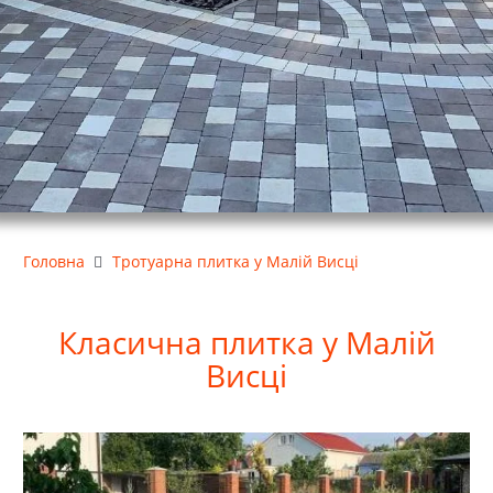
Головна
Тротуарна плитка у Малій Висці
Класична
плитка у Малій
Висці