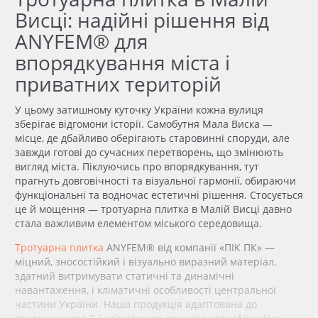
Висці: надійні рішення від
ANYFEM® для
впорядкування міста і
приватних територій
У цьому затишному куточку України кожна вулиця
зберігає відгомони історії. Самобутня Мала Виска —
місце, де дбайливо оберігають старовинні споруди, але
завжди готові до сучасних перетворень, що змінюють
вигляд міста. Піклуючись про впорядкування, тут
прагнуть довговічності та візуальної гармонії, обираючи
функціональні та водночас естетичні рішення. Стосується
це й мощення — тротуарна плитка в Малій Висці давно
стала важливим елементом міського середовища.
Тротуарна плитка
ANYFEM® від компанії «ПІК ПК» —
міцний, зносостійкий і візуально виразний матеріал,
здатний
витримувати статичні та динамічні
навантаження, і кліматичні особливості центральної
частини України. Наша продукція адаптована до