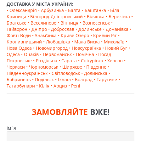
ДОСТАВКА У МІСТА УКРАЇНИ:
• Олександрія
• Арбузинка
• Балта
• Баштанка
• Біла
Криниця
• Білгород-Дністровський
• Біляївка
• Березівка
•
Братське
• Веселинове
• Вінниця
• Вознесенськ
•
Гайворон
• Дніпро
• Доброслав
• Долинське
• Доманівка
•
Жовті Води
• Знам’янка
• Криве Озеро
• Кривий Ріг
•
Кропивницький
• Любашівка
• Мала Виска
• Миколаїв
•
Нова Одеса
• Новомиргород
• Новоукраїнка
• Новий Буг
•
Одеса
• Очаків
• Первомайськ
• Помічна
• Посад-
Покровське
• Роздільна
• Сарата
• Снігурівка
• Херсон
•
Черкаси
• Чорноморськ
• Ширяєве
• Південне
•
Південноукраїнськ
• Світловодськ
• Долинська
•
Бобринець
• Подільск
• Ізмаїл
• Болград
• Тарутине
•
Татарбунари
• Кілія
• Арциз
• Рені
ЗАМОВЛЯЙТЕ
ВЖЕ!
Ім`я