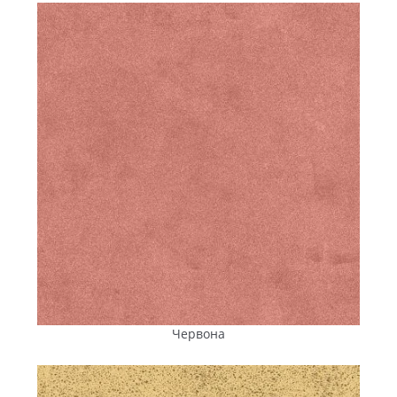
плитка «Еніфем», що представлена в розмаїтті форм,
кольорів і товщини.
Для оформлення прогулянкових зон і громадських
територій відмінно підійде
тротуарна плитка
«Австрійський брук»
. Геометрія елементів дає
змогу викладати не тільки прямолінійні схеми, а й
радіальні візерунки, що ідеально підходять для
парків, алей і площ. А технологія фарбування Color
Mix робить кожну ділянку мощення візуально
насиченою та унікальною.
У проєктах, орієнтованих на сучасні архітектурні
рішення, виграшно виглядатиме
тротуарна плитка
«Ромб»
. Цей формат дає змогу створювати зорові
3D-ілюзії завдяки комбінації кількох контрастних
відтінків, що особливо ефектно виглядає на великих
площах.
Такі елементи мощення актуальні для
фасадних зон бізнес-центрів, ТРЦ, громадських
будівель.
Червона
Для зон із високим механічним навантаженням —
під’їзних шляхів, паркування, логістичних
майданчиків — оптимально підійде
тротуарна