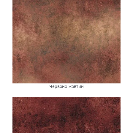
Довговічне тротуарне покриття починається з
правильного вибору. Ваше завдання — купити тротуарну
плитку в Малій Висці за виправданою ціною і з гарантією
якості? ANYFEM® — це універсальне й надійне рішення, з
яким можна реалізувати проєкт будь-якого масштабу: від
садової доріжки до міської
площі.
Червоно-жовтий