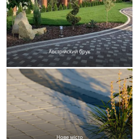
Австрійский брук
Нове місто