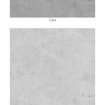
чинників
для експлуатації в умовах Малої Віски.
Основу плитки становить екологічно безпечна бетонна
суміш, усі
інгредієнти якої
дозуються в автоматичному
Сіра
режимі, унеможливлюючи помилки в пропорції. Крім
цементу, очищеного піску, щебеню і води, додатково до
складу вводяться технологічно важливі компоненти.
Німецькі пластифікатори
покращують
пластичність бетонної маси, полегшують
формування і збільшують міцність готового виробу.
Модифікатори морозостійкості
забезпечують
стійкість до
понад
200 циклів замерзання і
відтавання, запобігаючи появі тріщин після зими.
Гідрофобізатори
, включені до складу на етапі
змішування,
захищають
матеріал від проникнення
вологи, перешкоджаючи руйнуванню та утворенню
висолів.
Пігменти Bayferrox® (Lanxess, Німеччина)
надають тротуарному покриттю стійкий колір,
насиченість і
яскравість якого
максимально довго
зберігається за тривалого впливу ультрафіолету й