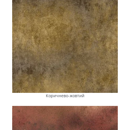
перепадів температур і впливу ультрафіолету, не
розтріскується після морозів, не вбирає вологу. А
шорстка поверхня знижує ризик ковзання в дощ і
взимку.
Пряме постачання без посередників
. Замовлення
оформлюється безпосередньо із заводу у
Вознесенську — це виключає дилерські націнки й
забезпечує прозору, конкурентоспроможну ціну. Для
оптових
замовників діють спеціальні умови, знижки
та персональні
пропонування.
Оперативне доставляння
Кіровоградською
областю
.
Завдяки наявності власного транспорту й
географічній близькості до Малої Виски, постачання
організовується точно в строк, без затримок. Техніка
з кранами-маніпуляторами забезпечує швидке
вивантаження на об’єкті.
Коричнево-жовтий
Професійний сервіс
. Менеджери компанії
супроводжують клієнта на всіх етапах: допомагають
вибрати тип плитки, розрахувати обсяги,
погоджують
терміни доставлення та контролюють
процес доставлення до вивантаження на об’єкті.