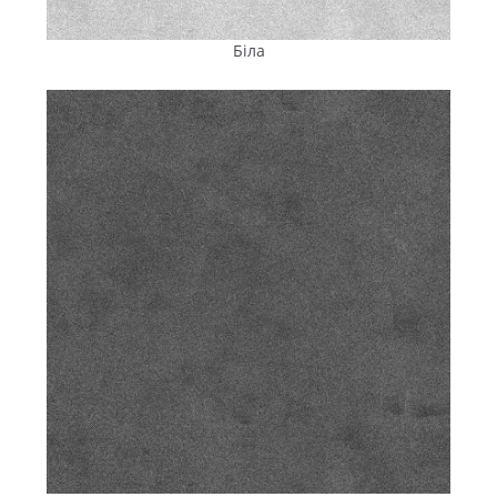
опадів.
Для тих, хто планує купити тротуарну плитку в Малій
Біла
Висці, важливо бути впевненими: мощення витримає всі
погодні випробування і прослужить без ремонту багато
сезонів. ANYFEM® — саме такий матеріал. Показники
міцності, стирання, водопоглинання і морозостійкості
нашої плитки регулярно перевіряються в лабораторії на
території заводу. Уся продукція сертифікована на
відповідність ДСТУ, що особливо важливо під час
реалізації об’єктів у громадських, комерційних і
промислових зонах.
Надійне й оперативне
доставляння плитки в Малу
Виску
Можливість купити тротуарну плитку в Малій Висці
безпосередньо із заводу — відчутна перевага, яку
отримують
забудовники та підрядники, замовляючи
продукцію «Еніфем». Виробництво розташоване у