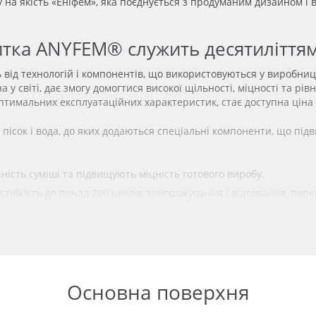
у на якість «Еніфем», яка поєднується з продуманим дизайном і 
литка ANYFEM® служить десятиліття
 від технологій і компонентів, що використовуються у виробн
у світі, дає змогу домогтися високої щільності, міцності та рі
тимальних експлуатаційних характеристик, стає доступна ціна г
 пісок і вода, до яких додаються спеціальні компоненти, що під
сть суміші та підвищують міцність готового виробу.
тійкість до
понад 200 циклів заморожування і відтавання, пер
а етапі замісу, а не наносяться на поверхню готових виробів, 
ччина) дають змогу тротуарному покриттю довго зберігати насич
и «Еніфем» проходять випробування в лабораторії заводу: тестує
кість кожної партії та відповідність державним стандартам.
Основна поверхня