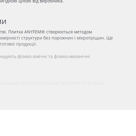
вигідною ціною від виробника.
ми
ицтві. Плитка ANYFEM® створюється методом
вномірності структури без порожнин і мікротріщин. Ще
отової продукції.
вищують фізико-хімічні та фізико-механічні
ешкоджаючи розтріскуванню покриття після зими.
завдяки чому плитка захищена від вологи на
еність кольору під впливом ультрафіолету й опадів.
ться міцність на стиск, стираність, водопоглинання і