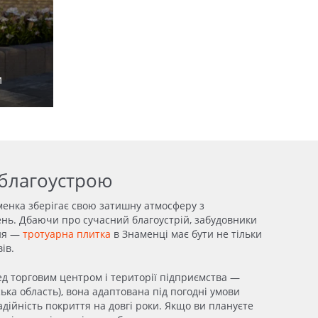
и
 благоустрою
менка зберігає свою затишну атмосферу з
ень. Дбаючи про сучасний благоустрій, забудовники
ння —
тротуарна плитка
в Знаменці
має бути не тільки
ів.
ед торговим центром і території підприємства —
ка область), вона адаптована під погодні умови
дійність покриття на довгі роки. Якщо ви плануєте