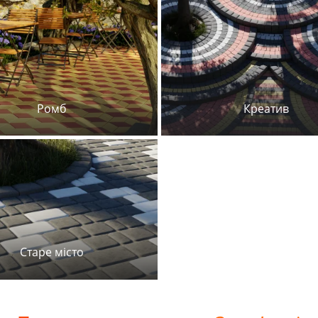
Ромб
Креатив
Старе місто