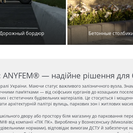
Дорожный бордюр
Бетонные столбик
і: ANYFEM® — надійне рішення для
тралі України. Маючи статус важливого залізничного вузла, Зна
ними пам’ятками — від скіфських курганів до козацьких посел
них і естетичних будівельних матеріалів. Це стосується і моще
ати архітектурній палітрі вулиць, паркових зон і житлових масив
 шкільного двору або простору біля магазину до парковання пер
® від компанії «ПІК ПК». Вироблена у Вознесенську (Миколаївсь
будівельними нормами), відповідає вимогам ДСТУ й забезпечує на