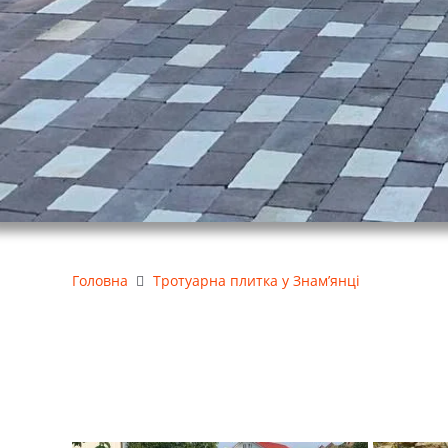
Головна
Тротуарна плитка у Знам’янці