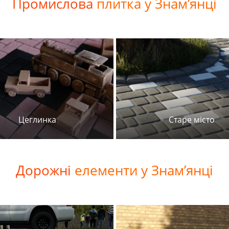
Промислова
плитка у Знам’янці
Цеглинка
Старе місто
Дорожні
елементи у Знам’янці