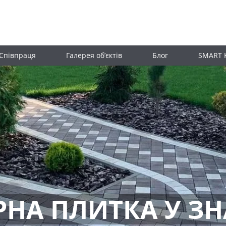
Співпраця
Галерея об’єктів
Блог
SMART 
РНА ПЛИТКА У ЗН