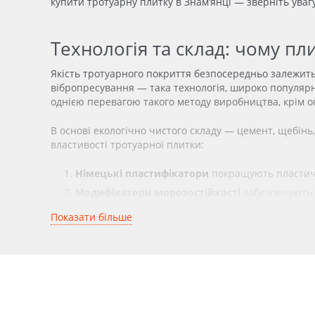
купити тротуарну плитку в Знам’янці — зверніть уваг
Технологія та склад: чому п
Якість тротуарного покриття безпосередньо залежить
вібропресування — така технологія, широко популярна 
однією перевагою такого методу виробництва, крім оп
В основі екологічно чистого складу — цемент, щебінь,
властивості тротуарної плитки:
Німецькі пластифікатори
покращують пластичні
Модифікатори морозостійкості
забезпечують с
Гідрофобні добавки
вводяться в бетонну масу н
Показати більше
глибинному рівні.
Преміальні пігменти Bayferrox®
(Lanxess, Німе
Зразки з кожної виготовленої партії тротуарної плитк
морозостійкість. Такий контроль гарантує стабільну я