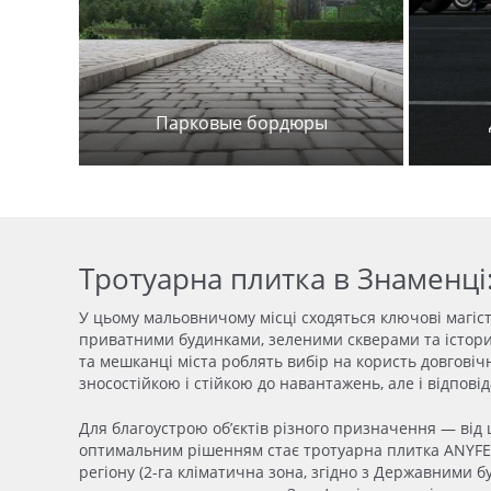
Парковые бордюры
Тротуарна плитка в Знаменц
У цьому мальовничому місці сходяться ключові магіс
приватними будинками, зеленими скверами та історич
та мешканці міста роблять вибір на користь довговіч
зносостійкою і стійкою до навантажень, але і відповід
Для благоустрою об’єктів різного призначення — від
оптимальним рішенням стає
тротуарна плитка
ANYFEM
регіону (2-га кліматична зона, згідно з Державними 