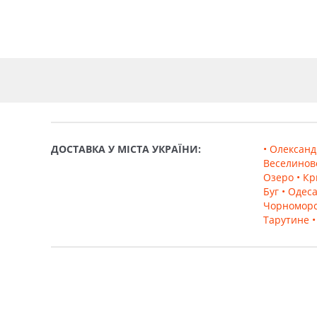
ДОСТАВКА У МІСТА УКРАЇНИ:
• Олександ
Веселинов
Озеро
• Кр
Буг
• Одес
Чорномор
Тарутине