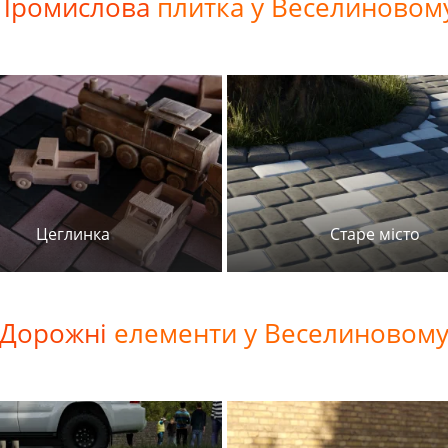
Промислова
плитка у Веселиновом
Цеглинка
Старе місто
Дорожні
елементи у Веселиновом