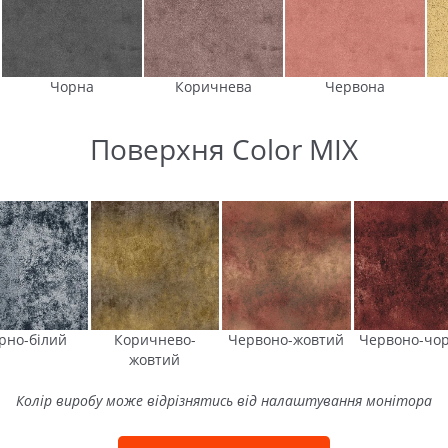
Чорна
Коричнева
Червона
Поверхня Color MIX
рно-білий
Коричнево-
Червоно-жовтий
Червоно-чо
жовтий
Колір виробу може відрізнятись від налаштування монітора