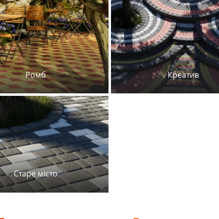
Ромб
Креатив
Старе місто