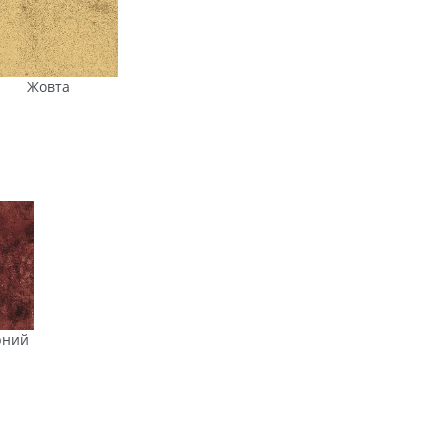
Жовта
рний