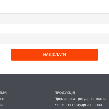
FEM®
ПРОДУКЦІЯ
тво
Промислова тротуарна плитка
ія
Класична тротуарна плитка