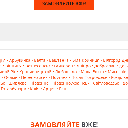
ЗАМОВЛЯЙТЕ ВЖЕ!
рія
• Арбузинка
• Балта
• Баштанка
• Біла Криниця
• Білгород-Дн
е
• Вінниця
• Вознесенськ
• Гайворон
• Дніпро
• Доброслав
• Дол
ивий Ріг
• Кропивницький
• Любашівка
• Мала Виска
• Миколаїв
а
• Очаків
• Первомайськ
• Помічна
• Посад-Покровське
• Розділь
ськ
• Ширяєве
• Південне
• Південноукраїнськ
• Світловодськ
• Д
• Татарбунари
• Кілія
• Арциз
• Рені
ЗАМОВЛЯЙТЕ
ВЖЕ!