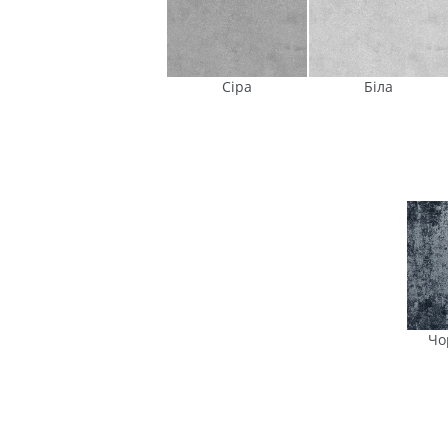
Сіра
Біла
Чо