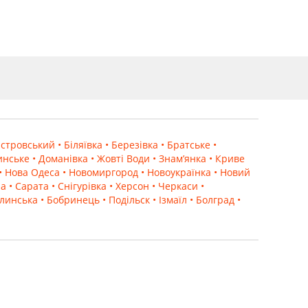
істровський
• Біляївка
• Березівка
• Братське
•
инське
• Доманівка
• Жовті Води
• Знам’янка
• Криве
• Нова Одеса
• Новомиргород
• Новоукраїнка
• Новий
на
• Сарата
• Снігурівка
• Херсон
• Черкаси
•
олинська
• Бобринець
• Подільск
• Ізмаїл
• Болград
•