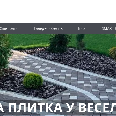
Співпраця
Галерея об’єктів
Блог
SMART 
А ПЛИТКА У ВЕС