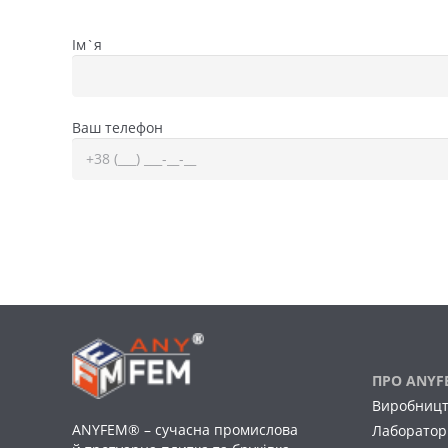
Ім`я
Ваш телефон
ПРО ANY
Виробниц
ANYFEM® – сучасна промислова
Лаборатор