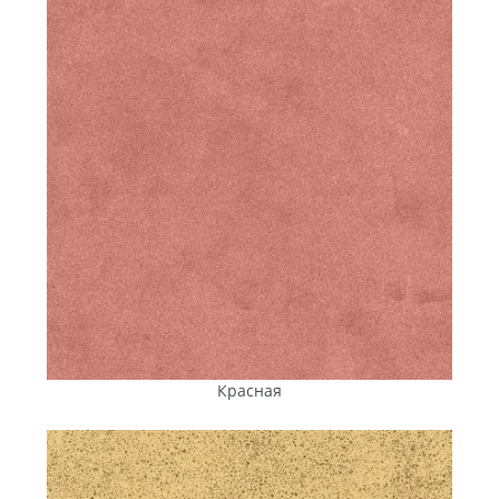
сроков поставки. Это особенно важно для масштабных
муниципальных и коммерческих проектов, где задержка
может повлиять на соблюдение графика работ. С
«Энифем» вы получаете материал точно в срок, в
необходимом объеме и можете тут же приступать к
монтажу.
Ассортимент и свойства
«Энифем»
Ассортимент ANYFEM® позволяет подобрать
оптимальное решение для любых задач: от мощения
дворов
и пешеходных
тропинок
до обустройства
площадей с интенсивной нагрузкой.
Тротуарная плитка «Австрийский брук»
.
Трапециевидные элементы этой коллекции
Красная
идеально подходят для создания радиальных
композиций и концентрических
узоров
. Используя
разные размеры и оттенки, можно формировать
выразительные
дорожки
и зоны отдыха в парках и
скверах, создавать эстетичные пространства во