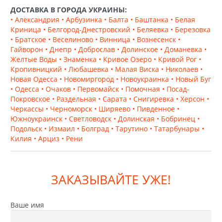
ДОСТАВКА В ГОРОДА УКРАИНЫ:
• Александрия
• Арбузинка
• Балта
• Баштанка
• Белая
Криница
• Белгород-Днестровский
• Беляевка
• Березовка
• Братское
• Веселиново
• Винница
• Вознесенск
•
Гайворон
• Днепр
• Доброслав
• Долинское
• Доманевка
•
Желтые Воды
• Знаменка
• Кривое Озеро
• Кривой Рог
•
Кропивницкий
• Любашевка
• Малая Виска
• Николаев
•
Новая Одесса
• Новомиргород
• Новоукраинка
• Новый Буг
• Одесса
• Очаков
• Первомайск
• Помочная
• Посад-
Покровское
• Раздельная
• Сарата
• Снигиревка
• Херсон
•
Черкассы
• Черноморск
• Ширяево
• Пивденное
•
Южноукраинск
• Светловодск
• Долинская
• Бобринец
•
Подольск
• Измаил
• Болград
• Тарутино
• Татарбунары
•
Килия
• Арциз
• Рени
ЗАКАЗЫВАЙТЕ УЖЕ!
Ваше имя