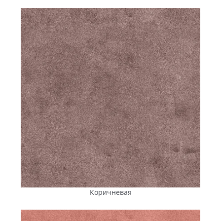
быстро, удобно, экономично
Купить тротуарную плитку в Первомайске
выгодно и
удобно, когда вы выбираете «Энифем» — мы предлагаем
свою продукцию по доступной конкурентноспособной
цене
, а поставка осуществляется напрямую с
завода
«ПІК
ПК» в Вознесенске. Расположение производства в
пределах Николаевской
области
позволяет оперативно
организовывать доставку в
Первомайск
и соседние
районы, снижая транспортные расходы.
Грузовые автомобили, которые мы используем для
перевозки т
ротуарной плитки и брусчатки
, оснащены
кранами-манипуляторами. Это дает возможность
выгружать плитку непосредственно на объект,
независимо от размеров площадки и ее расположения:
во
дворе
многоквартирного жилого
дома
, на территории
предприятия, в частном секторе. Дополнительная
техника или привлечение рабочей силы для разгрузки
Коричневая
не требуются.
Слаженная логистика обеспечивает четкое соблюдение