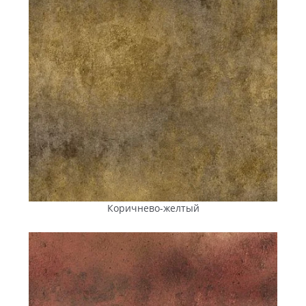
партии
тротуарной плитки и брусчатки
при любых
объемах
заказов
.
Сертифицикация по ДСТУ.
Вся продукция
соответствует требованиям государственных
стандартов Украины. В собственной лаборатории
завода
плитка
проходит проверки на способность
выдерживать нагрузки, на водонепроницаемость и
стойкость к механическому воздействию.
Ассортимент продукции.
В линейке «Энифем»
представлены коллекции с разной геометрией,
толщиной
и
цветами
, что позволяет подобрать
вариант под любые задачи и дизайнерские
концепции.
Заказ без посредников.
Приобретая
плитку
с
Коричнево-желтый
завода
, вы получаете качественный материал по
оптимальной
цене
без посреднических наценок.
Для крупных партий действуют индивидуальные
условия и выгодные оптовые скидки.
Консультация и сопровождение заказа.
Специалисты
компании
помогают подобрать
необходимые параметры
плитки
и рассчитать