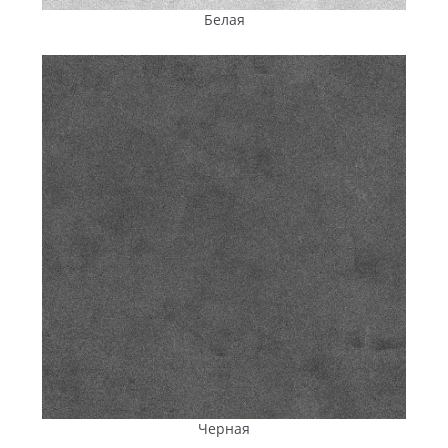
200 циклов замерзания и оттаивания без
Белая
разрушений, что критично для переменчивых
зим
в
Первомайске
.
Гидрофобизирующие
компоненты равномерно
распределяются по всей
толщине
изделия. Это
защищает
плитку
от влаги, препятствует
образованию высолов и продлевает срок службы
покрытия
.
Пигменты Bayferrox® (Lanxess, Германия)
сохраняют насыщенность и стабильность
цвета
даже при длительном воздействии солнца, осадков,
химических веществ и механических факторов.
Производственный процесс автоматизирован:
дозирование, формование, вибропрессование
выполняются на современном оборудовании. На
заводе
действует постоянный лабораторный контроль. Такой
подход обеспечивает стабильное
качество
каждой
партии
брусчатки и тротуарной плитки
ANYFEM®,
поставляемой в
Первомайск
и регион.
Черная
Доставка и логистика: