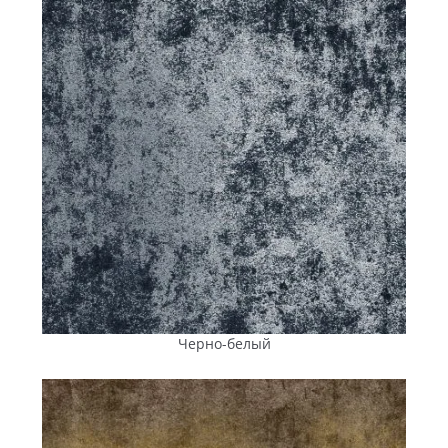
технологии Color Mix. Это открывает архитекторам и
дизайнерам широкие возможности для реализации
любых стилевых задумок.
Как
купить тротуарную
плитку в Первомайске
:
практичное решение с
ANYFEM®
Для всех, чья цель —
купить тротуарную плитку в
Первомайске
: для застройщиков, муниципальных
структур, предпринимателей и частных владельцев
недвижимости, продукция
компании
«ПІК ПК» станет
оптимальным выбором. Вот несколько очевидных
преимуществ:
Черно-белый
Стабильно высокое
качество
.
Завод
в Вознесенске
оснащен автоматизированным оборудованием.
Использование сертифицированного сырья и
высококачественных немецких добавок
обеспечивает стабильность характеристик каждой