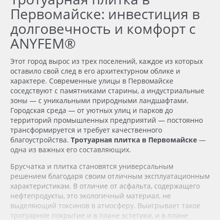
Первомайске
: инвестиция в
долговечность и комфорт с
ANYFEM®
Этот
город
вырос из трех поселений, каждое из которых
оставило свой след в его архитектурном облике и
характере. Современные улицы в Первомайске
соседствуют с памятниками старины, а индустриальные
зоны — с уникальными природными ландшафтами.
Городская среда — от уютных улиц и парков до
территорий промышленных предприятий — постоянно
трансформируется и требует качественного
благоустройства.
Тротуарная плитка в Первомайске
—
одна из важных его составляющих.
Брусчатка и плитка
становятся универсальным
решением благодаря своим отличным эксплуатационным
характеристикам. В отличие от
асфальта
, содержащего
нефтепродукты, это
экологичный
материал, не
выделяющий токсинов в атмосферу. Выигрывает такое
тротуарное
покрытие
и в плане эстетики, и в плане