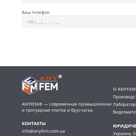
Ваш телефон
О ANYFE
Производс
ANYFEM® — современная промышленная
Лаборатор
и тротуарная плитка и брусчатка.
Видеомат
КОНТАКТЫ
ЮРИДИЧЕ
info@anyfem.com.ua
Украина, 5