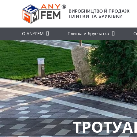
О ANYFEM
Плитка и брусчатка
С
ТРОТУА