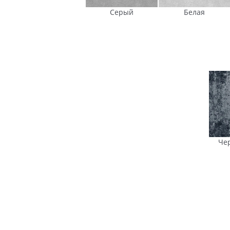
Серый
Белая
Че