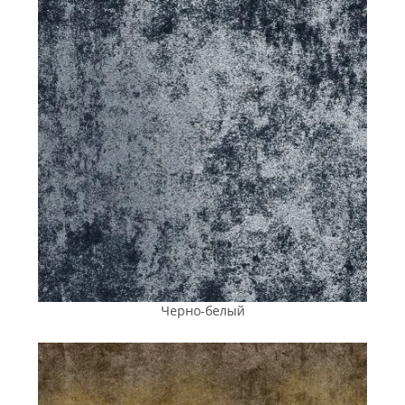
радиальными и концентрическими узорами,
которые гармонично вписываются в ландшафтную
среду Гайворона.
Тротуарная плитка и брусчатка «Ромб»
(40 и 60
мм)
, благодаря абсолютной симметрии элементов,
позволяет добиться выразительного визуального
эффекта на больших площадях. 3D-рисунок
покрытия, получаемый сочетанием нескольких
цветов, хорошо подходит для общественных
пространств, территорий возле торговых объектов и
стоянок легкового транспорта.
Брусчатка «Катушка»
(80 и 100 мм)
рассчитана на
зоны с повышенной нагрузкой. Увеличенная
толщина элементов и замковая система фиксации
обеспечивают устойчивость покрытия к
динамическим и статическим нагрузкам. Это
практичное решение для проездов, парковок,
Черно-белый
складских и производственных территорий.
Коллекции тротуарной плитки
ANYFEM®: особенности и