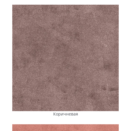
морозостойкость, проводимые собственной
лабораторией завода, подтверждают соответствие
плитки и брусчатки ДСТУ.
Сочетание сбалансированного состава,
высокофункциональных немецких добавок и
лабораторного контроля обеспечивает стабильность
свойств и долгий срок службы тротуарной плитки
«Енифем» на объектах различного назначения в
Гайвороне.
С завода на объект:
оперативная доставка
тротуарной плитки в
Гайворон
Подрядчики, застройщики и коммунальные предприятия
Гайворона подходят к благоустройству рационально,
Коричневая
стремясь купить тротуарную плитку и брусчатку по
доступной цене, с гарантией качества и своевременной
доставкой. Поэтому прямые поставки от производителя