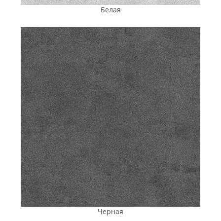
брусчатке выдерживать более 200 циклов
Белая
замерзания и оттаивания без образования трещин
и сколов. Это критически важно для условий
Гайворона, где зима сопровождается чередованием
оттепелей и морозов.
Гидрофобизаторы
, равномерно распределенные
по всей толщине изделия, снижают
водопоглощение, предотвращают появление
выцветания и защищают структуру бетона от
разрушения при замерзании влаги.
Пигменты Bayferrox® концерна Lanxess
(Германия)
не содержат токсичных соединений и
обеспечивают глубокие, устойчивые к выгоранию
цвета при длительном солнечном воздействии: они
демонстрируют максимальную светостойкость — 8
из 8 баллов по шкале BWS, а также имеют
наивысший балл по декоративным показателям.
Производственный процесс максимально
автоматизирован, точное дозирование компонентов
исключает отклонения в пропорциях, а тесты на
Черная
прочность, водопоглощение, истирание и