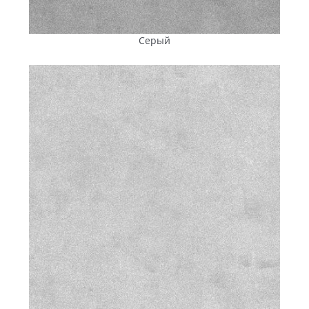
однородной структурой без внутренних пустот.
Рецептура бетонной смеси разрабатывается с учетом
погодных условий 2-й климатической зоны, к которой,
Серый
согласно Государственным строительным нормам,
относится Кировоградская область. Основу состава
формирует
цемент
, сертифицированный по
ДСТУ Б EN
197-1:2015
, его качество подтверждено также
заключением немецкой лаборатории Wilhelm Dyckerhoff
Institut. Песок и щебень обеспечивают плотность
структуры и устойчивость к нагрузкам. Для повышения
эксплуатационных характеристик тротуарной плитки в
смесь вводятся сертифицированные функциональные
добавки:
Немецкие пластификаторы компании MC-
Bauchemie
— одного из мировых лидеров в сфере
строительной химии — повышают пластичность
раствора, способствуют равномерному
распределению компонентов и формированию
плотной однородной структуры, что напрямую
влияет на прочность готовых изделий.
Модификаторы морозостойкости
позволяют