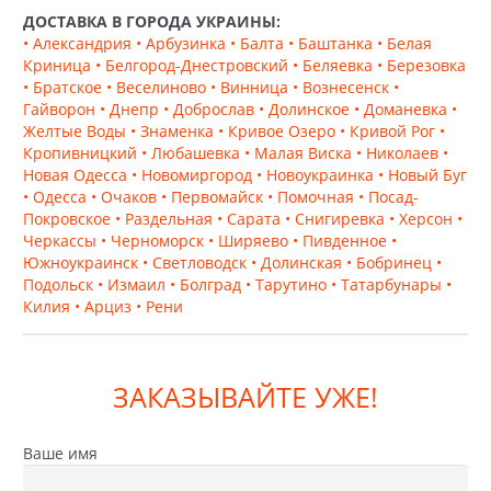
Преимущества сотрудничества с компанией «ПИК
ДОСТАВКА В ГОРОДА УКРАИНЫ:
ПК»:
• Александрия
• Арбузинка
• Балта
• Баштанка
• Белая
Соответствие государственным стандартам.
Вся
Криница
• Белгород-Днестровский
• Беляевка
• Березовка
продукция сертифицирована по ДСТУ и проходит
• Братское
• Веселиново
• Винница
• Вознесенск
•
регулярные испытания в лаборатории на
Гайворон
• Днепр
• Доброслав
• Долинское
• Доманевка
•
производстве. Это гарантирует стабильность
Желтые Воды
• Знаменка
• Кривое Озеро
• Кривой Рог
•
характеристик каждой партии — независимо от
Кропивницкий
• Любашевка
• Малая Виска
• Николаев
•
объема поставки и масштаба проекта.
Новая Одесса
• Новомиргород
• Новоукраинка
• Новый Буг
• Одесса
• Очаков
• Первомайск
• Помочная
• Посад-
Современное автоматизированное
Покровское
• Раздельная
• Сарата
• Снигиревка
• Херсон
•
производство.
Точное дозирование компонентов,
Черкассы
• Черноморск
• Ширяево
• Пивденное
•
сбалансированный состав бетонной смеси,
Южноукраинск
• Светловодск
• Долинская
• Бобринец
•
применение высококачественных немецких
Подольск
• Измаил
• Болград
• Тарутино
• Татарбунары
•
пластифицирующих добавок и минеральных
Килия
• Арциз
• Рени
пигментов обеспечивают высокие
эксплуатационные показатели плитки: прочность,
устойчивость к выцветанию и стабильную
геометрию элементов.
ЗАКАЗЫВАЙТЕ УЖЕ!
Вариативность решений для любых задач.
В
коллекциях ANYFEM® представлены различные
формы, варианты толщины (40-100 мм) и цветовые
Ваше имя
вариации. Это дает возможность подобрать