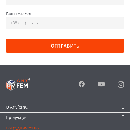
оптимальный формат для любых объектов в
Гайвороне, с учетом расчетных нагрузок и
архитектурной концепции.
Ваш телефон
Цена от производителя.
Поставка осуществляется
напрямую с завода компании «ПИК ПК». Такой
формат сотрудничества обеспечивает
сбалансированную конкурентную цену. Кроме того,
для крупных оптовых заказчиков предусмотрена
гибкая система скидок.
Оперативная доставка и продуманная логистика.
Географическая близость производства к Гайворону
позволяет сократить сроки поставки и
транспортные расходы. С помощью автопарка
кранов-манипуляторов плитка и брусчатка быстро,
без повреждений перевозится и выгружается
непосредственно на объекте.
Сервис полного цикла.
Процесс закупки
максимально оптимизирован: специалисты
О Anyfem®
компании сопровождают ваш заказ от расчета
необходимого объема плитки до согласования
Продукция
сроков, организации доставки и предоставления
Сотрудничество
сопроводительной документации. Индивидуальный