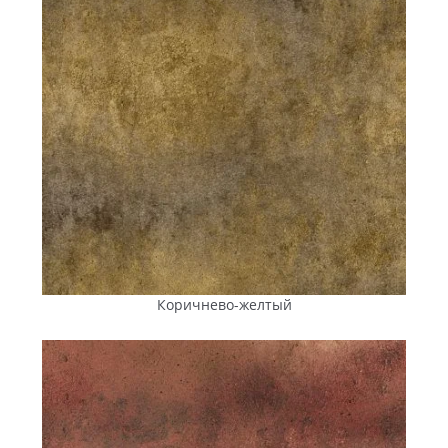
применение
Коллекция
Рекомендуемая
Ключевая
зона
особенность
использования
«Австрийский
Пешеходные
Трапециевидная
брук»
зоны, дорожки,
форма для
частные дворы,
радиальных
где не
узоров,
предусмотрен
стилизация под
заезд легковых
старину
авто
Коричнево-желтый
«Ромб»
Пешеходные
3D-эффект,
зоны дворов и
простота
загородных
укладки
участков,
парковки
легковых авто,
велодорожки,