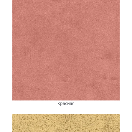
— без посредников и лишних наценок — остаются самым
практичным вариантом.
Близость производства (Вознесенск Николаевской
области) упрощает логистику: маршруты короче,
транспортные расходы ниже, а итоговая цена — более
стабильна. Это особенно важно для крупных проектов с
большими объемами поставок, где нужно уложиться в
ограниченный бюджет, а финансовая прозрачность
имеет принципиальное значение.
Доставка выполняется в заранее согласованные сроки,
независимо от объема партии и сезона. Грузовые
автомобили оснащенные кранами-манипуляторами
аккуратно перевозят плитку и сразу разгружают прямо
на объекте — во дворе жилого дома, на территории
предприятия, парковке или строительной площадке.
Отпадает необходимость арендовать спецтехнику и
Красная
привлекать дополнительную рабочую силу для
разгрузки, что снижает затраты и ускоряет начало работ.
В итоге заказчик получает не просто тротуарную плитку
«Энифем», а удобный сервис «под ключ» — от