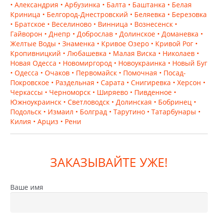
• Александрия
• Арбузинка
• Балта
• Баштанка
• Белая
Криница
• Белгород-Днестровский
• Беляевка
• Березовка
• Братское
• Веселиново
• Винница
• Вознесенск
•
Гайворон
• Днепр
• Доброслав
• Долинское
• Доманевка
•
Желтые Воды
• Знаменка
• Кривое Озеро
• Кривой Рог
•
Кропивницкий
• Любашевка
• Малая Виска
• Николаев
•
Новая Одесса
• Новомиргород
• Новоукраинка
• Новый Буг
• Одесса
• Очаков
• Первомайск
• Помочная
• Посад-
Покровское
• Раздельная
• Сарата
• Снигиревка
• Херсон
•
Черкассы
• Черноморск
• Ширяево
• Пивденное
•
Южноукраинск
• Светловодск
• Долинская
• Бобринец
•
Подольск
• Измаил
• Болград
• Тарутино
• Татарбунары
•
Килия
• Арциз
• Рени
ЗАКАЗЫВАЙТЕ УЖЕ!
Ваше имя