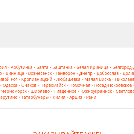
дрия
• Арбузинка
• Балта
• Баштанка
• Белая Криница
• Белгород
о
• Винница
• Вознесенск
• Гайворон
• Днепр
• Доброслав
• Доли
ивой Рог
• Кропивницкий
• Любашевка
• Малая Виска
• Николае
• Одесса
• Очаков
• Первомайск
• Помочная
• Посад-Покровское
• Черноморск
• Ширяево
• Пивденное
• Южноукраинск
• Светлов
Тарутино
• Татарбунары
• Килия
• Арциз
• Рени