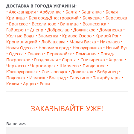
создавать выразительные акцентные композиции,
ДОСТАВКА В ГОРОДА УКРАИНЫ:
адаптированные под архитектуру и масштаб конкретного
• Александрия
• Арбузинка
• Балта
• Баштанка
• Белая
объекта в Днепре.
Криница
• Белгород-Днестровский
• Беляевка
• Березовка
• Братское
• Веселиново
• Винница
• Вознесенск
•
ANYFEM®: аргументы в
Гайворон
• Днепр
• Доброслав
• Долинское
• Доманевка
•
Желтые Воды
• Знаменка
• Кривое Озеро
• Кривой Рог
•
пользу сертифицированного
Кропивницкий
• Любашевка
• Малая Виска
• Николаев
•
качества
Новая Одесса
• Новомиргород
• Новоукраинка
• Новый Буг
• Одесса
• Очаков
• Первомайск
• Помочная
• Посад-
Покровское
• Раздельная
• Сарата
• Снигиревка
• Херсон
•
Брусчатка и плитка «Енифем» адаптированы под задачи
Черкассы
• Черноморск
• Ширяево
• Пивденное
•
масштабного профессионального строительства и
Южноукраинск
• Светловодск
• Долинская
• Бобринец
•
соответствуют жестким критериям тех, кто планирует
Подольск
• Измаил
• Болград
• Тарутино
• Татарбунары
•
купить тротуарную плитку в Днепре для долгосрочной
Килия
• Арциз
• Рени
эксплуатации.
Почему заказчики в Днепре выбирают «Энифем»:
Соответствие государственным стандартам.
Вся
ЗАКАЗЫВАЙТЕ УЖЕ!
продукция сертифицирована по ДСТУ и проходит
регулярные испытания в лаборатории завода. Это
гарантирует стабильность характеристик
Ваше имя
независимо от объема партии — будь то частный