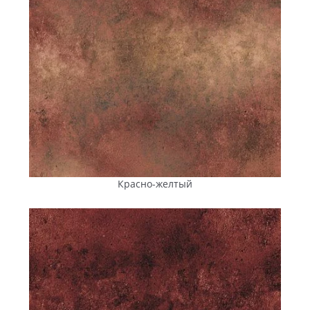
«Австрийский
Пешеходные
Трапециевидная
брук»
зоны, дорожки,
форма для
частные дворы,
радиальных
где не
узоров,
предусмотрен
стилизация под
заезд легковых
старину
авто
«Ромб»
Пешеходные
3D-эффект,
зоны дворов и
простота
загородных
укладки
участков,
парковки
Красно-желтый
легковых авто,
велодорожки,
городские
площади (без
заезда
спецтехники)
«Кирпичик»
Пешеходные
Универсальный
зоны, дворы,
дизайн,