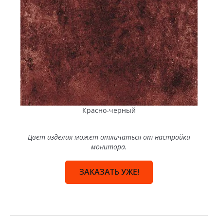
парковки
подходит для
легковых авто
любых узоров;
простота
ремонта
«Катушка»
Промышленные
Замковое
зоны, парковки,
соединение для
проезды, склады
высоких
и терминалы,
нагрузок
территории
АЗС
Красно-черный
Цвет изделия может отличаться от настройки
Коллекции
«Кирпичик», «Старый город», «Новый
монитора.
город» и «Креатив»
— каждая со своим характером и
схемами укладки — позволяют реализовывать как
современные проекты, так и классические варианты
ЗАКАЗАТЬ УЖЕ!
мощения.
Цветовая палитра содержит традиционные природные и
насыщенные цвета и варианты по технологии Color Mix
— с переходами цвета. Путем комбинирования можно