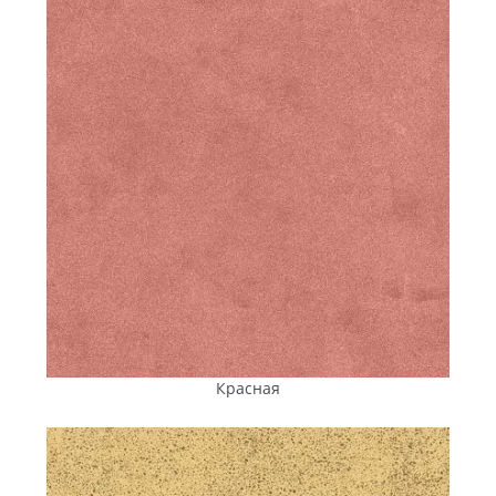
Соответствие ДСТУ подтверждается сертификатами, что
дает и строителям, и коммунальщикам, и частным
заказчикам Днепра уверенность в долгосрочной
эксплуатации тротуарного покрытия.
Прямая поставка в Днепр:
логистика, которая работает
по вашему графику
Для благоустройства объектов в Днепре — от дворов ЖК
до масштабных коммерческих и муниципальных
проектов — важна не только качество тротуарной плитки
и адекватная цена, но и то, как организована ее доставка.
Нарушение сроков поставки влияет на график работ,
увеличивает расходы и создает дополнительные
организационные риски. Поэтому все больше
Красная
застройщиков и подрядчиков, планируя купить
тротуарную плитку, выбирают прямую поставку от
производителя.
Тротуарная плитка «Енифем» поставляется в Днепр