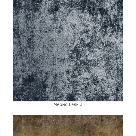
тротуарной плитки «Енифем» сформирован так, чтобы
закрывать задачи разного масштаба и уровня нагрузки
— от декоративного мощения до участков с интенсивным
движением транспорта. В линейке представлены
коллекции с различной геометрией, функциональностью
и толщиной элементов
от 40 до 100 мм
.
Тротуарная плитка «Австрийский брук»
(40 мм)
— решение для пешеходных зон, аллей, садовых
дорожек и дворов частных домов. Она идеальна для
создания радиальных, волнообразных и
концентрических узоров благодаря трапециевидной
форме элементов разного размера. Такое
тротуарное покрытие органично смотрится в
зеленых зонах Днепра, подчеркивая ландшафт и
архитектуру.
Тротуарная плитка и брусчатка «Ромб»
(40 и 60
Черно-белый
мм)
— коллекция с выраженной геометрией
открывает широкие возможности для дизайнерских
схем. При комбинировании трех и более цветов
возникает визуальный 3D-эффект, придающий
глубину и динамику пространству. Этот формат