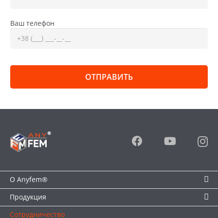
заказ или муниципальный проект.
Ассортимент под любые задачи.
В линейке
Ваш телефон
представлены коллекции плитки и брусчатки
разных форм и толщины (от 40 до 100 мм), вариации
цвета включают решения Color Mix. Это позволяет
точно подобрать покрытие под расчетные нагрузки
— от пешеходных дорожек до парковок и
промышленных зон — и гармонично вписать его в
архитектуру Днепра.
Современная технология производства.
Автоматизация процесса вибропрессования с
точным дозированием компонентов и применением
высококачественных функциональных добавок
(пластификаторов, гидрофобизаторов,
модификаторов морозостойкости, стойких
пигментов) обеспечивают прочность,
геометрическую точность и устойчивость
тротуарной плитки к влаге, истиранию и перепадам
О Anyfem®
температур.
Прямая цена от производителя.
Поставки
Продукция
осуществляются непосредственно с завода в
Сотрудничество
Вознесенске, без посредников. Это исключает