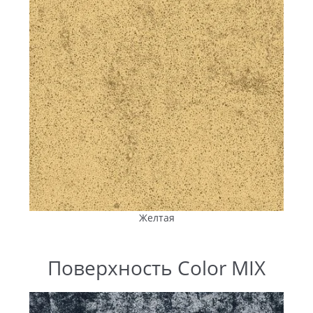
напрямую с завода компании «ПИК ПК» в Вознесенске.
Территориальное расположение производства позволяет
выстраивать оптимальные маршруты доставки без
дополнительных логистических звеньев.
Перевозка осуществляется автотранспортом компании,
оборудованным кранами-манипуляторами. Это
принципиально важный момент: так плитка и брусчатка
транспортируются без повреждений и выгружаются
непосредственно на объекте — будь то строительная
площадка жилого комплекса, территория предприятия,
парковка торгового центра или двор частного дома.
Заказчику не нужно привлекать дополнительную
спецтехнику и рабочую силу. В результате — экономия
бюджета и ускорение начала укладки.
Желтая
Ассортимент ANYFEM® для
любых проектов в Днепре
Поверхность Color MIX
Благоустройство в Днепре — это не только аккуратные
пешеходные дорожки возле домов, но и территории
предприятий, парковки и подъездные пути. Ассортимент